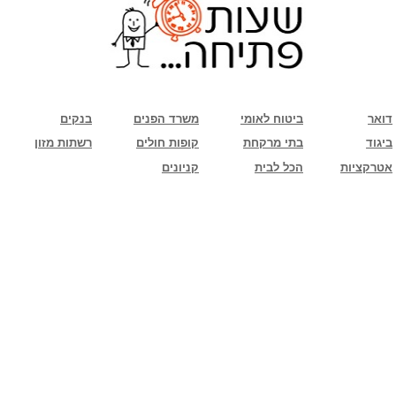
שימו לב: עקב המלחמה נגד כוחות הרשע - החמאס. מומלץ להתעדכן מול בית העסק בצורה
טלפונית לגבי הסניפים הפתוחים שעות הפתיחה המעודכנות
ביחד ננצח!
דואר
ביטוח לאומי
משרד הפנים
בנקים
ביגוד
בתי מרקחת
קופות חולים
רשתות מזון
אטרקציות
הכל לבית
קניונים