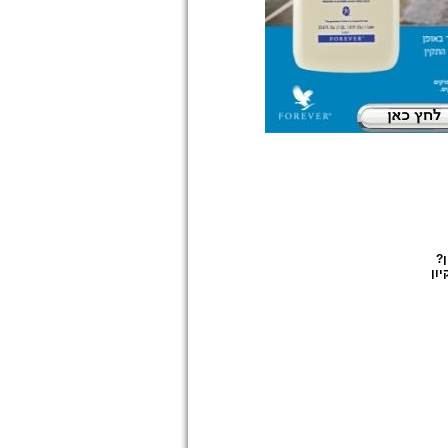
ן
?
ון