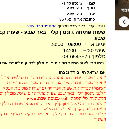
שם
ג'ונסון קלין -
סניף
באר שבע
עיר
באר שבע
כתובת
אליהו נאוי 36
ג'ונסון קלין באר שבע טלפון:
המספר טרם עודכן
שעות פתיחה ג'ונסון קלין באר שבע - שעות קבל
שבע
ימים א - ה' 09:00 - 20:00
שישי 08:30 - 14:00
טלפון: 08-6843826
שימו לב: לאור המצב הביטחוני, מומלץ לבדוק טלפונית את
עם ישראל חי! ביחד ננצח!
* אתר שעות פתיחה מביא את הנתונים כשירות לגולשיו ואין ל
* אתר שעות פתיחה אינו אחראי לגבי השעות המפורסמות
* מומלץ לבדוק את שעות הפתיחה גם ישירות מול בית העסק
* לגבי ג'ונסון קלין באר שבע שעות פתיחה יום שישי, מומלץ ת
המשתנות של השבת -
co.il.כניסת-שבת.www
* שעות פתיחה של ג'ונסון קלין באר שבע מוצאי שבת, מומלץ ל
פעילות ג'ונסון קלין באר שבע מוצ"ש
* לגבי שעות פתיחה ג'ונסון קלין באר שבע בקיץ מומלץ לבדוק
השונות