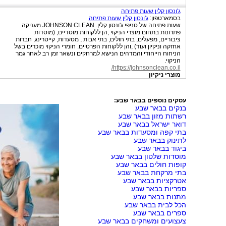
ג'ונסון קלין שעות פתיחה
בסמארטפון:
ג'ונסון קלין שעות פתיחה
שעות פתיחה של סניפי ג'ונסון קלין. JOHNSON CLEAN מעניקה
פתרונות בתחום מוצרי הניקוי ,הן ללקוחות מוסדיים, (מוסדות
ציבוריים, מפעלים, בתי חולים, בתי אבות , מסעדות, קייטרינג, חברות
אחזקה וניקיון ועוד) ,והן ללקוחות הפרטיים. חומרי הניקוי מוכרים בשל
הניחוח הייחודי והמדהים הנישא למרחקים ונשאר זמן רב לאחר גמר
הניקוי.
https://johnsonclean.co.il/
מוצרי ניקיון
עסקים נוספים בבאר שבע:
בנקים בבאר שבע
רשתות מזון בבאר שבע
דואר ישראל בבאר שבע
בתי קפה ומסעדות בבאר שבע
לתינוק בבאר שבע
ביגוד בבאר שבע
מוסדות שלטון בבאר שבע
קופות חולים בבאר שבע
בתי מרקחת בבאר שבע
אטרקציות בבאר שבע
ספריות בבאר שבע
מתנות בבאר שבע
הכל לבית בבאר שבע
ספרים בבאר שבע
צעצועים ומשחקים בבאר שבע