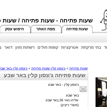
שעות פתיחה - שעות פתיחה / שעות 
שעות פתיחה
מפת האתר
חיפוש עסק
ד
בתי מרקחת
אטרקציות
קופות חולים
רשתות מזון
דואר
ב
וחות הרשע - החמאס. מומלץ להתעדכן מול בית העסק בצורה טלפונית לגבי הסניפים הפתוח
ביחד ננצח!
שעות פתיחה
>
ג'ונסון קלין שעות פתיחה
>
ג'ונסון קלין באר שבע
שעות פתיחה ג'ונסון קלין באר שבע
ג'ונסון קלין - באר שבע
באר שבע
אליהו נאוי 36,באר שבע
(מוצרי ניקיון)