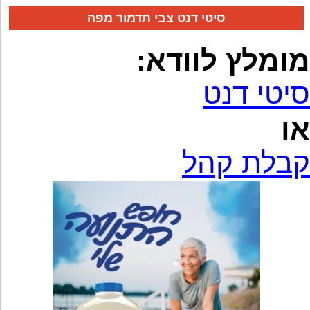
סיטי דנט צבי תדמור מפה
מומלץ לוודא:
סיטי דנט
או
קבלת קהל