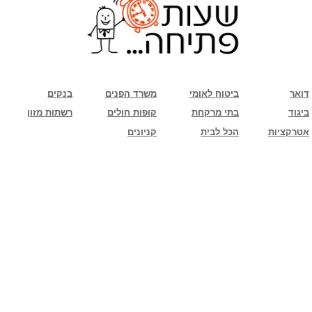
שימו לב: עקב המלחמה נגד כוחות הרשע - החמאס. מומלץ להתעדכן מול בית העסק בצורה
טלפונית לגבי הסניפים הפתוחים שעות הפתיחה המעודכנות
ביחד ננצח!
דואר
ביטוח לאומי
משרד הפנים
בנקים
ביגוד
בתי מרקחת
קופות חולים
רשתות מזון
אטרקציות
הכל לבית
קניונים