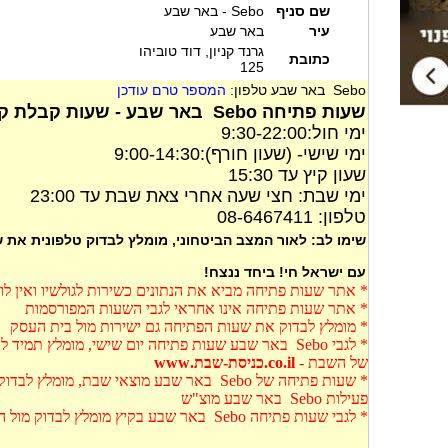
שם סניף
Sebo - באר שבע
עיר
באר שבע
גרנד קניון, דוד טוביהו
כתובת
125
Sebo באר שבע טלפון:
המספר טרם עודכן
שעות פתיחה Sebo באר שבע - שעות קבלת קהל Sebo באר שבע
ימי חול:9:30-22:00
ימי שישי- (שעון חורף):9:00-14:30
שעון קיץ עד 15:30
ימי שבת: חצי שעה אחרי צאת שבת עד 23:00
טלפון: 08-6467411
שימו לב: לאור המצב הביטחוני, מומלץ לבדוק טלפונית את
עם ישראל חי! ביחד ננצח!
* אתר שעות פתיחה מביא את הנתונים כשירות לגולשיו ואין ל
* אתר שעות פתיחה אינו אחראי לגבי השעות המפורסמות
* מומלץ לבדוק את שעות הפתיחה גם ישירות מול בית העסק
* לגבי Sebo באר שבע שעות פתיחה יום שישי, מומלץ תמ
של השבת -
co.il.כניסת-שבת.www
* שעות פתיחה של Sebo באר שבע מוצאי שבת, מו
פעילות Sebo באר שבע מוצ"ש
* לגבי שעות פתיחה Sebo באר שבע בקיץ מומלץ לבדוק מול העסק עצמו בגלל שעות הקבלה השונות