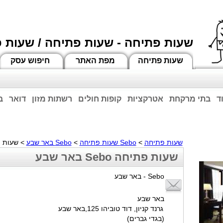
שעות פתיחה - שעות פתיחה / שעות 
שעות פתיחה
מפת האתר
חיפוש עסק
ד
בתי מרקחת
אטרקציות
קופות חולים
רשתות מזון
דואר
ב
וחות הרשע - החמאס. מומלץ להתעדכן מול בית העסק בצורה טלפונית לגבי הסניפים הפתוח
ביחד ננצח!
שעות פתיחה
>
Sebo שעות פתיחה
>
Sebo באר שבע
> שעות פתיחה o
שעות פתיחה Sebo באר שבע
Sebo - באר שבע
באר שבע
גרנד קניון, דוד טוביהו 125,באר שבע
(בגדי גברים)