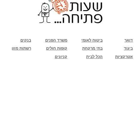
שימו לב: עקב המלחמה נגד כוחות הרשע - החמאס. מומלץ להתעדכן מול בית העסק בצורה
טלפונית לגבי הסניפים הפתוחים שעות הפתיחה המעודכנות
ביחד ננצח!
דואר
ביטוח לאומי
משרד הפנים
בנקים
ביגוד
בתי מרקחת
קופות חולים
רשתות מזון
אטרקציות
הכל לבית
קניונים