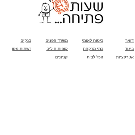
שימו לב: עקב המלחמה נגד כוחות הרשע - החמאס. מומלץ להתעדכן מול בית העסק בצורה
טלפונית לגבי הסניפים הפתוחים שעות הפתיחה המעודכנות
ביחד ננצח!
דואר
ביטוח לאומי
משרד הפנים
בנקים
ביגוד
בתי מרקחת
קופות חולים
רשתות מזון
אטרקציות
הכל לבית
קניונים