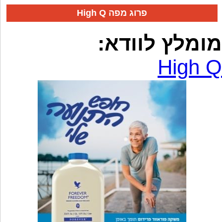
High Q פרוג מפה
מומלץ לוודא:
High Q