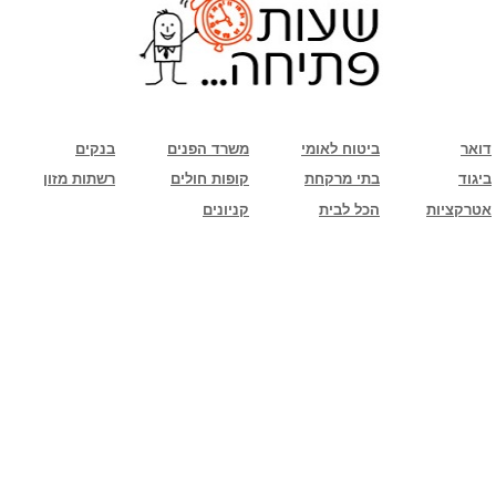
שימו לב: עקב המלחמה נגד כוחות הרשע - החמאס. מומלץ להתעדכן מול בית העסק בצורה
טלפונית לגבי הסניפים הפתוחים שעות הפתיחה המעודכנות
ביחד ננצח!
דואר
ביטוח לאומי
משרד הפנים
בנקים
ביגוד
בתי מרקחת
קופות חולים
רשתות מזון
אטרקציות
הכל לבית
קניונים