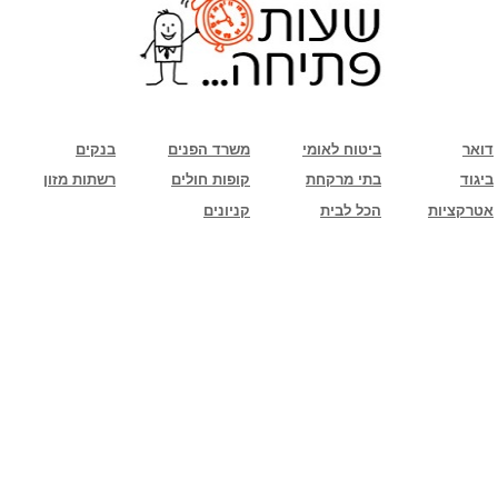
שימו לב: עקב המלחמה נגד כוחות הרשע - החמאס. מומלץ להתעדכן מול בית העסק בצורה
טלפונית לגבי הסניפים הפתוחים שעות הפתיחה המעודכנות
ביחד ננצח!
דואר
ביטוח לאומי
משרד הפנים
בנקים
ביגוד
בתי מרקחת
קופות חולים
רשתות מזון
אטרקציות
הכל לבית
קניונים