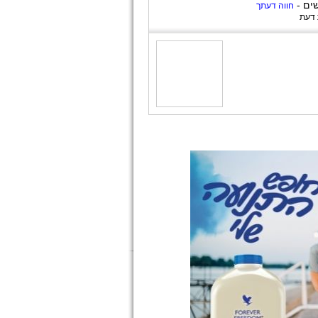
שים -
חווה דעתך
 דעת