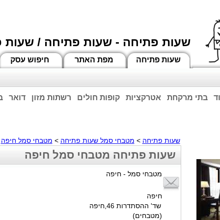
שעות פתיחה - שעות פתיחה / שעות 
שעות פתיחה
מפת האתר
חיפוש עסק
ד
בתי מרקחת
אטרקציות
קופות חולים
רשתות מזון
דואר
ב
וחות הרשע - החמאס. מומלץ להתעדכן מול בית העסק בצורה טלפונית לגבי הסניפים הפתוח
ביחד ננצח!
שעות פתיחה
>
מטבחי סמל שעות פתיחה
>
מטבחי סמל חיפה
>
שעות פתיחה מטבחי סמל חיפה
מטבחי סמל - חיפה
חיפה
שד' ההסתדרות 46,חיפה
(מטבחים)