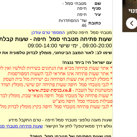
שם
מטבחי סמל -
סניף
חיפה
עיר
חיפה
שד' ההסתדרות
כתובת
46
מטבחי סמל חיפה טלפון:
המספר טרם עודכן
שעות פתיחה מטבחי סמל חיפה - שעות קבלת
09:00-20:00 , ימי שישי 09:00-14:00
שימו לב: לאור המצב הביטחוני, מומלץ לבדוק טלפונית את
עם ישראל חי! ביחד ננצח!
* אתר שעות פתיחה מביא את הנתונים כשירות לגולשיו ואין ל
* אתר שעות פתיחה אינו אחראי לגבי השעות המפורסמות
* מומלץ לבדוק את שעות הפתיחה גם ישירות מול בית העסק
* לגבי מטבחי סמל חיפה שעות פתיחה יום שישי, מומלץ תמיד 
המשתנות של השבת -
co.il.כניסת-שבת.www
* שעות פתיחה של מטבחי סמל חיפה מוצאי שבת, מומלץ לבדוק
פעילות מטבחי סמל חיפה מוצ"ש
* לגבי שעות פתיחה מטבחי סמל חיפה בקיץ מומלץ לבדוק מול
שעות מענה טלפוני מטבחי סמל חיפה - טרם התקבל מידע
גולש דרך סמארטפון? לחץ על הקישור:
שעות פתיחה מטבחי סמ
מהן שעות הפתיחה של מטבחי סמל חיפה?