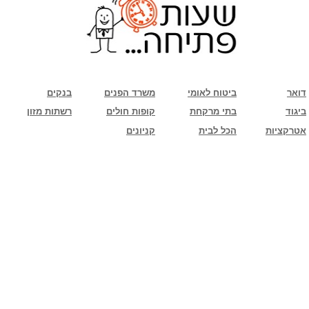
שימו לב: עקב המלחמה נגד כוחות הרשע - החמאס. מומלץ להתעדכן מול בית העסק בצורה
טלפונית לגבי הסניפים הפתוחים שעות הפתיחה המעודכנות
ביחד ננצח!
דואר
ביטוח לאומי
משרד הפנים
בנקים
ביגוד
בתי מרקחת
קופות חולים
רשתות מזון
אטרקציות
הכל לבית
קניונים