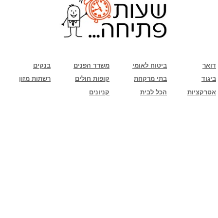
שימו לב: עקב המלחמה נגד כוחות הרשע - החמאס. מומלץ להתעדכן מול בית העסק בצורה
טלפונית לגבי הסניפים הפתוחים שעות הפתיחה המעודכנות
ביחד ננצח!
דואר
ביטוח לאומי
משרד הפנים
בנקים
ביגוד
בתי מרקחת
קופות חולים
רשתות מזון
אטרקציות
הכל לבית
קניונים