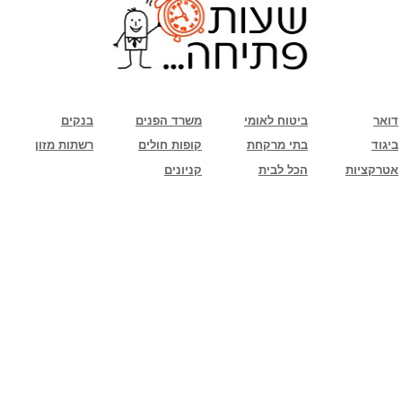
שימו לב: עקב המלחמה נגד כוחות הרשע - החמאס. מומלץ להתעדכן מול בית העסק בצורה
טלפונית לגבי הסניפים הפתוחים שעות הפתיחה המעודכנות
ביחד ננצח!
דואר
ביטוח לאומי
משרד הפנים
בנקים
ביגוד
בתי מרקחת
קופות חולים
רשתות מזון
אטרקציות
הכל לבית
קניונים