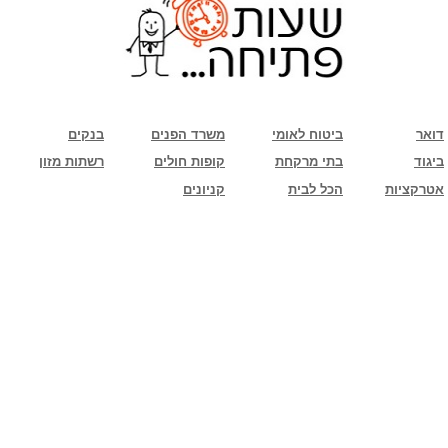
שימו לב: עקב המלחמה נגד כוחות הרשע - החמאס. מומלץ להתעדכן מול בית העסק בצורה
טלפונית לגבי הסניפים הפתוחים שעות הפתיחה המעודכנות
ביחד ננצח!
דואר
ביטוח לאומי
משרד הפנים
בנקים
ביגוד
בתי מרקחת
קופות חולים
רשתות מזון
אטרקציות
הכל לבית
קניונים