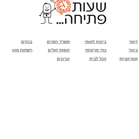
שימו לב: עקב המלחמה נגד כוחות הרשע - החמאס. מומלץ להתעדכן מול בית העסק בצורה
טלפונית לגבי הסניפים הפתוחים שעות הפתיחה המעודכנות
ביחד ננצח!
דואר
ביטוח לאומי
משרד הפנים
בנקים
ביגוד
בתי מרקחת
קופות חולים
רשתות מזון
אטרקציות
הכל לבית
קניונים