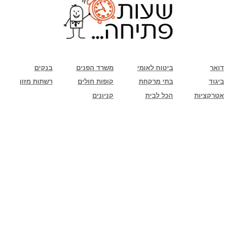
שימו לב: עקב המלחמה נגד כוחות הרשע - החמאס. מומלץ להתעדכן מול בית העסק בצורה
טלפונית לגבי הסניפים הפתוחים שעות הפתיחה המעודכנות
ביחד ננצח!
דואר
ביטוח לאומי
משרד הפנים
בנקים
ביגוד
בתי מרקחת
קופות חולים
רשתות מזון
אטרקציות
הכל לבית
קניונים