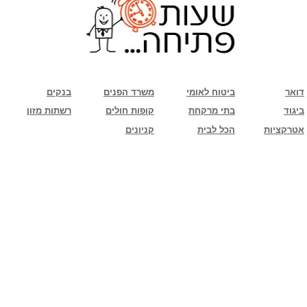
שימו לב: עקב המלחמה נגד כוחות הרשע - החמאס. מומלץ להתעדכן מול בית העסק בצורה
טלפונית לגבי הסניפים הפתוחים שעות הפתיחה המעודכנות
ביחד ננצח!
דואר
ביטוח לאומי
משרד הפנים
בנקים
ביגוד
בתי מרקחת
קופות חולים
רשתות מזון
אטרקציות
הכל לבית
קניונים