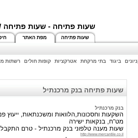
שעות פתיחה - שעות פתיחה /
שעות פתיחה
מפת האתר
חיפ
יונים
ביגוד
בתי מרקחת
אטרקציות
קופות חולים
רשתות מזו
וחות הרשע - החמאס. מומלץ להתעדכן מול בית העסק בצורה טלפונית לגבי הסניפים הפתוח
ביחד ננצח!
שעות פתיחה בנק מרכנתיל
בנק מרכנתיל
השקעות וחסכונות,הלוואות ומשכנתאות, ייעוץ פנס
מט"ח, בנקאות ישירה
שעות מענה טלפוני בנק מרכנתיל - טרם התקבל 
http://www.mercantile.co.il